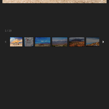
1
/
19