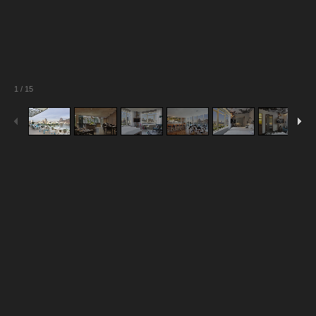
1
/
15