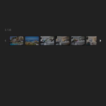
1
/
16