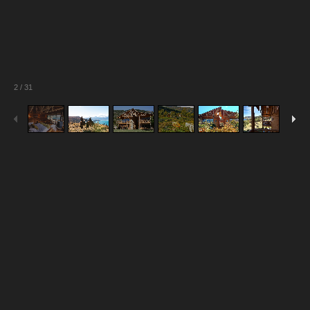
2
/
31