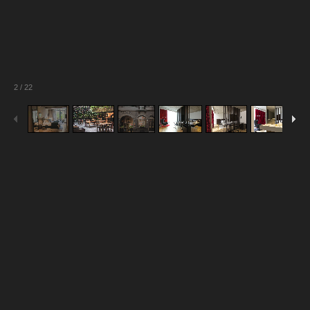
2
/
22