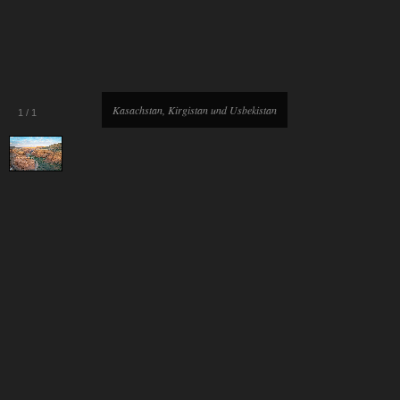
Kasachstan, Kirgistan und Usbekistan
1
/
1