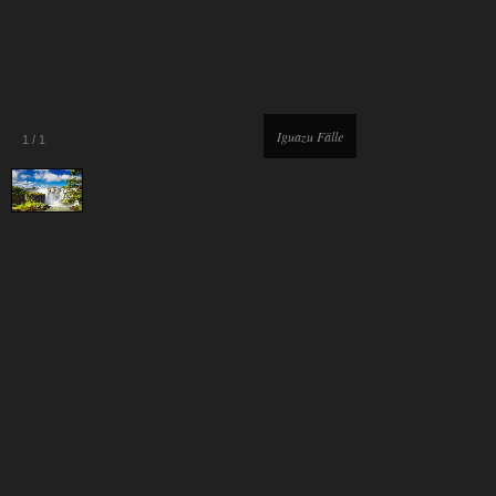
Iguazu Fälle
1
/
1