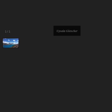
Upsala Gletscher
1
/
1