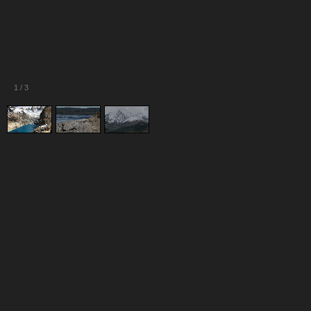
1
/
3