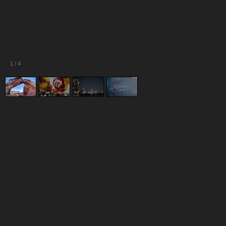
1
/
4