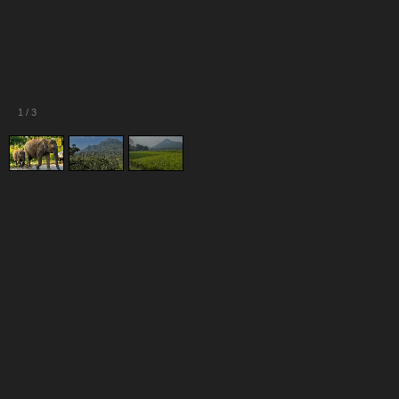
1
/
3