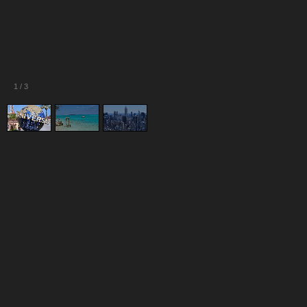
1
/
3