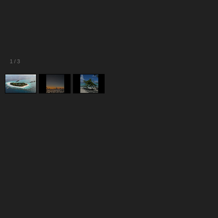
1
/
3