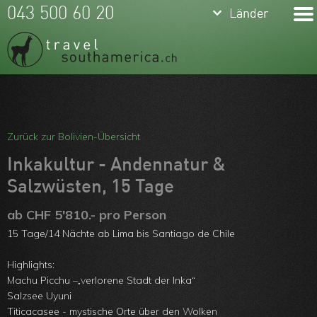
keyboard_arrow_down
keyboard_arrow_down
043 500 60 20
Länder
Länder
Brasilien
Argentinien
Chile
Meine Favoriten
Peru
Team
Zurück zur Bolivien-Übersicht
Ecuador
Über uns
Inkakultur - Andennatur &
Kolumbien
Salzwüsten, 15 Tage
Feedbacks
Bolivien
ab CHF 5'810.- pro Person
Kontakt
15 Tage/14 Nächte ab Lima bis Santiago de Chile
Uruguay
ARVB
Highlights:
Paraguay
Machu Picchu –„verlorene Stadt der Inka“
Salzsee Uyuni
Guyanas
Titicacasee - mystische Orte über den Wolken