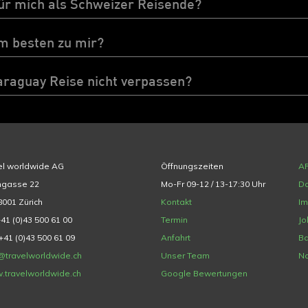
ür mich als Schweizer Reisende?
m besten zu mir?
Paraguay Reise nicht verpassen?
el worldwide AG
Öffnungszeiten
A
hgasse 22
Mo-Fr 09-12 / 13-17:30 Uhr
Da
001 Zürich
Kontakt
I
+41 (0)43 500 61 00
Termin
Jo
+41 (0)43 500 61 09
Anfahrt
Ba
@travelworldwide.ch
Unser Team
Na
.travelworldwide.ch
Google Bewertungen