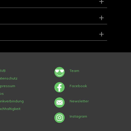
+
+
+
RVB
Team
tenschutz
mpressum
Facebook
bs
nkverbindung
Newsletter
chhaltigkeit
Instagram