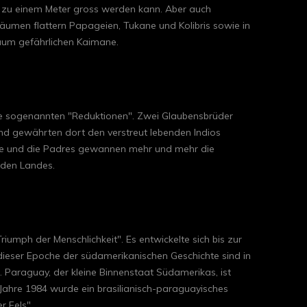
s zu einem Meter gross werden kann. Aber auch
äumen flattern Papageien, Tukane und Kolibris sowie in
aum gefährlichen Kaimane.
 die sogenannten "Reduktionen". Zwei Glaubensbrüder
und gewährten dort den verstreut lebenden Indios
tere und die Padres gewannen mehr und mehr die
nden Landes.
riumph der Menschlichkeit". Es entwickelte sich bis zur
dieser Epoche der südamerikanischen Geschichte sind in
 Paraguay, der kleine Binnenstaat Südamerikas, ist
Jahre 1984 wurde ein brasilianisch-paraguayisches
r Fels".