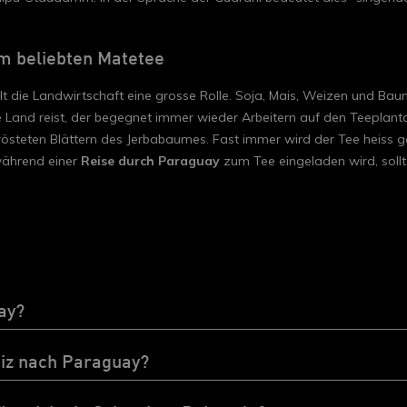
m beliebten Matetee
elt die Landwirtschaft eine grosse Rolle. Soja, Mais, Weizen und B
Land reist, der begegnet immer wieder Arbeitern auf den Teeplanta
rösteten Blättern des Jerbabaumes. Fast immer wird der Tee heiss
während einer
Reise durch Paraguay
zum Tee eingeladen wird, sollte
ay?
eiz nach Paraguay?