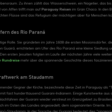
ebensraum. Zu ihnen zählt das Wasserschwein, ein Nagetier, das bi
 von Affen trifft man auf
Paraguay Reisen
im Gran Chaco. In den B
chten Flüsse sind das Refugium der mächtigen aber für Menschen k
fern des Rio Paraná
tige Rolle. Sie gründeten im Jahre 1608 die ersten Missionsdörfer,
on Guairá, errichteten am Ufer des Rio Paraná eine kleine Siedlung 
 Den ersten Jesuiten folgten im Laufe der nächsten Jahre viele wei
 Rundreise
mehr über die spannende Geschichte dieses fasziniere
s Kraftwerk am Staudamm
nnender Gegner der Kirche, bezeichnete diese Zeit in Paraguay als "T
t mit fast hunderttausend Guarani-Indianern. Einige Kunstwerke aus 
chfahren der Guarani wieder verstreut im Grenzgebiet zu Brasilien.
ich im Osten des Landes angesiedelt, dem sogenannten Oriente. Im 
Itaipú-Staudamm. In der Sprache der Guarani bedeutet dies "singende