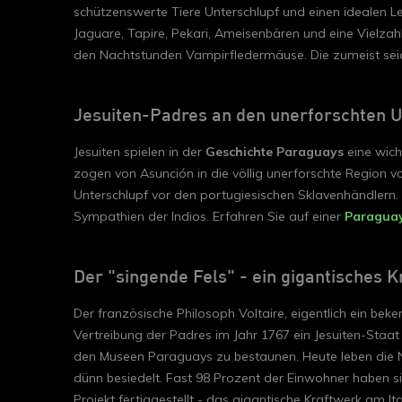
schützenswerte Tiere Unterschlupf und einen idealen L
Jaguare, Tapire, Pekari, Ameisenbären und eine Vielzahl
den Nachtstunden Vampirfledermäuse. Die zumeist sei
Jesuiten-Padres an den unerforschten U
Jesuiten spielen in der
Geschichte Paraguays
eine wich
zogen von Asunción in die völlig unerforschte Region v
Unterschlupf vor den portugiesischen Sklavenhändlern.
Sympathien der Indios. Erfahren Sie auf einer
Paraguay
Der "singende Fels" - ein gigantische
Der französische Philosoph Voltaire, eigentlich ein beke
Vertreibung der Padres im Jahr 1767 ein Jesuiten-Staa
den Museen Paraguays zu bestaunen. Heute leben die Na
dünn besiedelt. Fast 98 Prozent der Einwohner haben s
Projekt fertiggestellt - das gigantische Kraftwerk am 