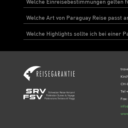
Welche Einreisebestimmungen gelten f
Welche Art von Paraguay Reise passt a
Welche Highlights sollte ich bei einer 
trav
Kirc
CH-8
Tel 
Fax 
info
www