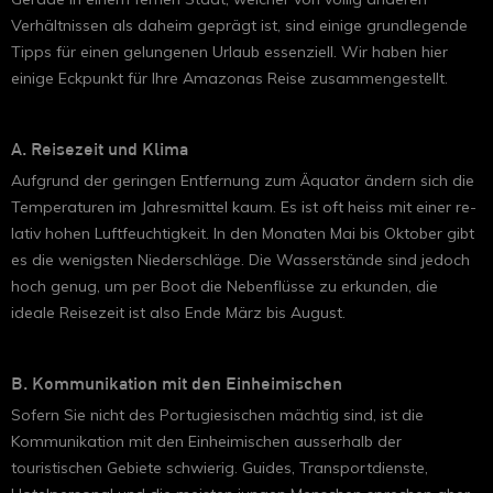
Verhältnissen als daheim geprägt ist, sind einige grundlegende
Tipps für einen gelungenen Urlaub essenziell. Wir haben hier
einige Eckpunkt für Ihre Amazonas Reise zusammengestellt.
A. Reisezeit und Klima
Auf­grund der geringen Entfernung zum Äqua­tor ändern sich die
Tem­pe­ra­tu­ren im Jahresmittel kaum. Es ist oft heiss mit ei­ner re­
la­tiv ho­hen Luft­feuch­tig­keit. In den Mo­na­ten Mai bis Ok­to­ber gibt
es die we­nigs­ten Nie­der­schlä­ge. Die Was­ser­stän­de sind je­doch
hoch ge­nug, um per Boot die Ne­ben­flüs­se zu er­kun­den, die
ideale Reisezeit ist also Ende März bis Au­gust.
B. Kommunikation mit den Einheimischen
Sofern Sie nicht des Portugiesischen mächtig sind, ist die
Kommunikation mit den Einheimischen ausserhalb der
touristischen Gebiete schwierig. Guides, Transportdienste,