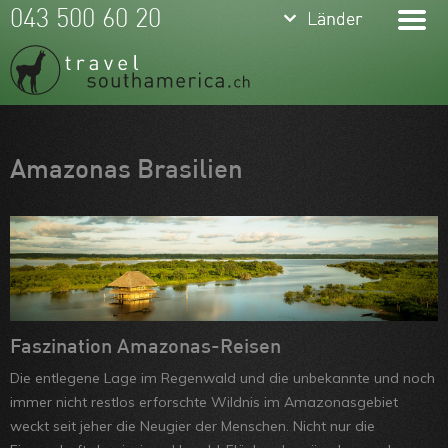
keyboard_arrow_down
keyboard_arrow_down
043 500 60 20
Länder
Länder
Brasilien
Argentinien
Chile
Meine Favoriten
Amazonas Brasilien
Peru
Team
Ecuador
Über uns
Kolumbien
Feedbacks
Bolivien
Kontakt
Uruguay
ARVB
Faszination Amazonas-Reisen
Die entlegene Lage im Regenwald und die unbekannte und noch
Paraguay
immer nicht restlos erforschte Wildnis im Amazonasgebiet
Guyanas
weckt seit jeher die Neugier der Menschen. Nicht nur die