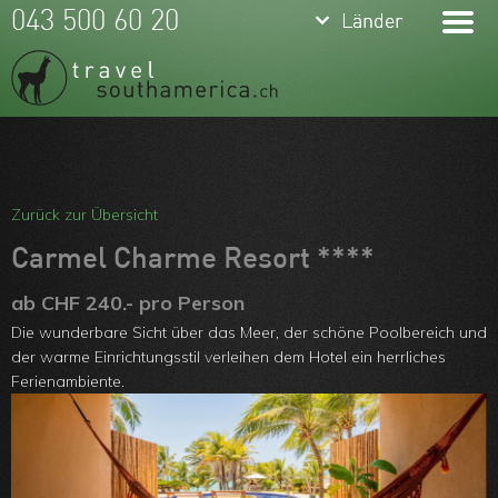
keyboard_arrow_down
keyboard_arrow_down
043 500 60 20
Länder
Länder
Brasilien
Argentinien
Chile
Meine Favoriten
Peru
Team
Zurück zur Übersicht
Ecuador
Über uns
Carmel Charme Resort ****
Kolumbien
Feedbacks
ab CHF 240.- pro Person
Die wunderbare Sicht über das Meer, der schöne Poolbereich und
Bolivien
Kontakt
der warme Einrichtungsstil verleihen dem Hotel ein herrliches
Uruguay
Ferienambiente.
ARVB
Paraguay
Guyanas