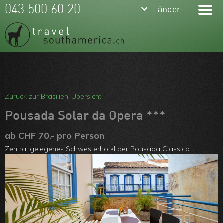
keyboard_arrow_down
keyboard_arrow_down
043 500 60 20
Länder
Länder
Brasilien
Argentinien
Chile
Meine Favoriten
Peru
Team
Zurück zur Brasilien-Übersicht
Ecuador
Über uns
Pousada Solar da Opera ***
Kolumbien
Feedbacks
ab CHF 70.- pro Person
Zentral gelegenes Schwesterhotel der Pousada Classica.
Bolivien
Kontakt
Uruguay
ARVB
Paraguay
Guyanas