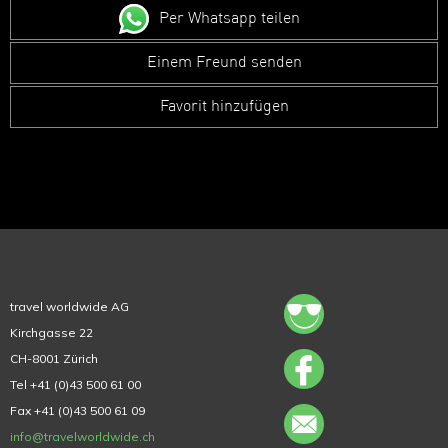
Per Whatsapp teilen
Einem Freund senden
Favorit hinzufügen
travel worldwide AG
Kirchgasse 22
CH-8001 Zürich
Tel +41 (0)43 500 61 00
Fax +41 (0)43 500 61 09
info@travelworldwide.ch