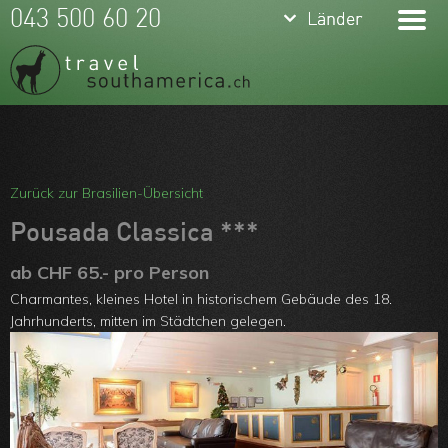
keyboard_arrow_down
keyboard_arrow_down
043 500 60 20
Länder
Länder
Brasilien
Argentinien
Chile
Meine Favoriten
Peru
Team
Zurück zur Brasilien-Übersicht
Ecuador
Über uns
Pousada Classica ***
Kolumbien
Feedbacks
ab CHF 65.- pro Person
Charmantes, kleines Hotel in historischem Gebäude des 18.
Bolivien
Kontakt
Jahrhunderts, mitten im Städtchen gelegen.
Uruguay
ARVB
Paraguay
Guyanas