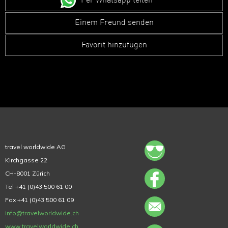
Per Whatsapp teilen
Einem Freund senden
Favorit hinzufügen
travel worldwide AG
Kirchgasse 22
CH-8001 Zürich
Tel +41 (0)43 500 61 00
Fax +41 (0)43 500 61 09
info@travelworldwide.ch
www.travelworldwide.ch