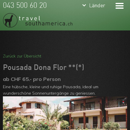
keyboard_arrow_down
keyboard_arrow_down
043 500 60 20
Länder
Länder
Brasilien
Argentinien
Chile
Meine Favoriten
Peru
Team
Zurück zur Übersicht
Ecuador
Über uns
Pousada Dona Flor **(*)
Kolumbien
Feedbacks
ab CHF 65.- pro Person
Eine hübsche, kleine und ruhige Pousada, ideal um
Bolivien
Kontakt
wunderschöne Sonnenuntergänge zu geniessen.
Uruguay
ARVB
Paraguay
Guyanas