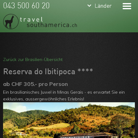
keyboard_arrow_down
keyboard_arrow_down
043 500 60 20
Länder
Länder
Brasilien
Argentinien
Chile
Meine Favoriten
Peru
Team
Zurück zur Brasilien-Übersicht
Ecuador
Über uns
Reserva do Ibitipoca ****
Kolumbien
Feedbacks
ab CHF 305.- pro Person
Ein brasilianisches Juwel in Minas Gerais - es erwartet Sie ein
Bolivien
Kontakt
exklusives, aussergewöhnliches Erlebnis!
Uruguay
ARVB
Paraguay
Guyanas