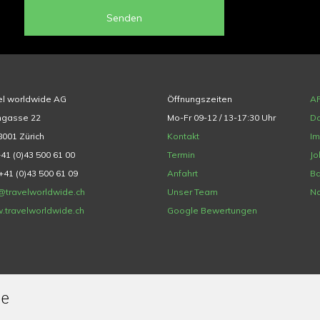
Senden
el worldwide AG
Öffnungszeiten
A
hgasse 22
Mo-Fr 09-12 / 13-17:30 Uhr
Da
001 Zürich
Kontakt
I
+41 (0)43 500 61 00
Termin
Jo
+41 (0)43 500 61 09
Anfahrt
Ba
@travelworldwide.ch
Unser Team
Na
.travelworldwide.ch
Google Bewertungen
de