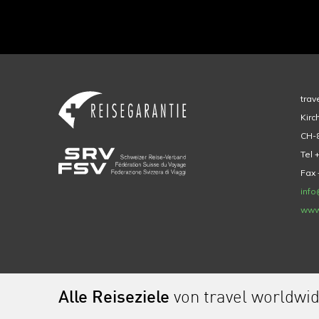
trav
Kirc
CH-8
Tel 
Fax 
info
www
Alle Reiseziele
von travel worldwi