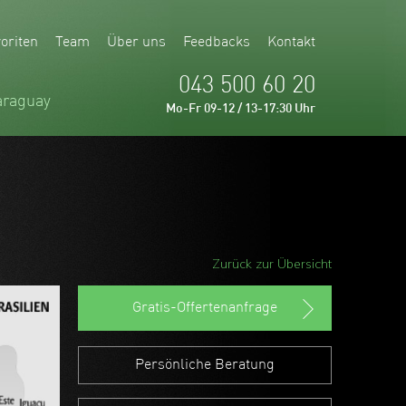
oriten
Team
Über uns
Feedbacks
Kontakt
043 500 60 20
araguay
Mo-Fr 09-12 / 13-17:30 Uhr
Zurück zur Übersicht
Gratis-Offertenanfrage
Persönliche Beratung