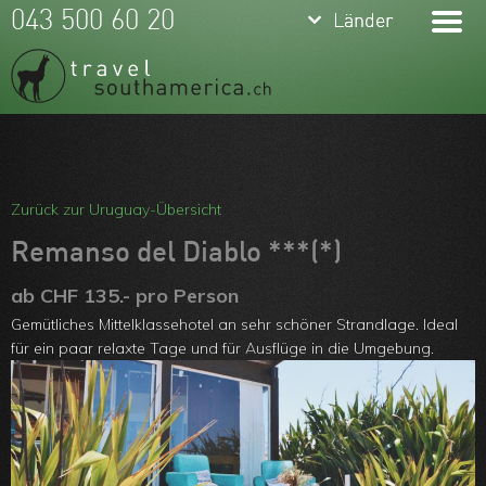
keyboard_arrow_down
keyboard_arrow_down
043 500 60 20
Länder
Länder
Brasilien
Argentinien
Chile
Meine Favoriten
Peru
Team
Zurück zur Uruguay-Übersicht
Ecuador
Über uns
Remanso del Diablo ***(*)
Kolumbien
Feedbacks
ab CHF 135.- pro Person
Gemütliches Mittelklassehotel an sehr schöner Strandlage. Ideal
Bolivien
Kontakt
für ein paar relaxte Tage und für Ausflüge in die Umgebung.
Uruguay
ARVB
Paraguay
Guyanas