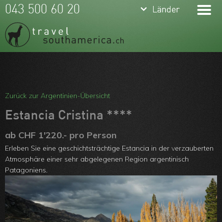
keyboard_arrow_down
keyboard_arrow_down
043 500 60 20
Länder
Länder
Brasilien
Argentinien
Chile
Meine Favoriten
Peru
Team
Zurück zur Argentinien-Übersicht
Ecuador
Über uns
Estancia Cristina ****
Kolumbien
Feedbacks
ab CHF 1'220.- pro Person
Erleben Sie eine geschichtsträchtige Estancia in der verzauberten
Bolivien
Kontakt
Atmosphäre einer sehr abgelegenen Region argentinisch
Uruguay
Patagoniens.
ARVB
Paraguay
Guyanas