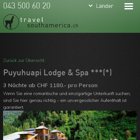
keyboard_arrow_down
keyboard_arrow_down
043 500 60 20
Länder
Länder
Brasilien
Argentinien
Chile
Meine Favoriten
Peru
Team
Zurück zur Übersicht
Ecuador
Über uns
Puyuhuapi Lodge & Spa ***(*)
Kolumbien
Feedbacks
3 Nächte ab CHF 1180.- pro Person
Wenn Sie eine romantische und einzigartige Unterkunft suchen,
Bolivien
Kontakt
sind Sie hier genau richtig – ein unvergesslicher Aufenthalt ist
Uruguay
garantiert.
ARVB
Paraguay
Guyanas