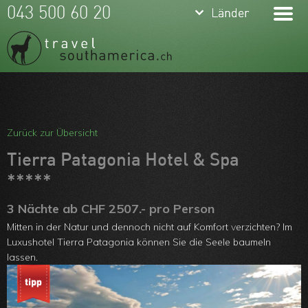
keyboard_arrow_down
keyboard_arrow_down
043 500 60 20
Länder
Länder
Brasilien
Argentinien
Chile
Meine Favoriten
Peru
Team
Zurück zur Übersicht
Ecuador
Über uns
Tierra Patagonia Hotel & Spa
Kolumbien
*****
Feedbacks
Bolivien
3 Nächte ab CHF 2507.- pro Person
Kontakt
Mitten in der Natur und dennoch nicht auf Komfort verzichten? Im
Uruguay
ARVB
Luxushotel Tierra Patagonia können Sie die Seele baumeln
lassen.
Paraguay
Guyanas