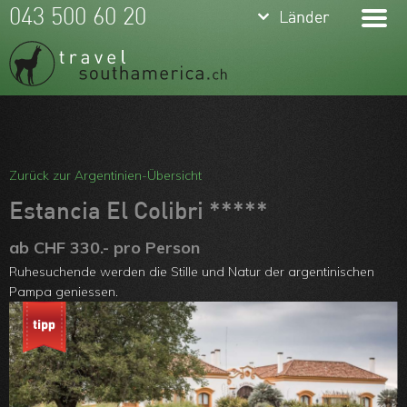
keyboard_arrow_down
keyboard_arrow_down
043 500 60 20
Länder
Länder
Brasilien
Argentinien
Chile
Meine Favoriten
Peru
Team
Zurück zur Argentinien-Übersicht
Ecuador
Über uns
Estancia El Colibri *****
Kolumbien
Feedbacks
ab CHF 330.- pro Person
Ruhesuchende werden die Stille und Natur der argentinischen
Bolivien
Kontakt
Pampa geniessen.
Uruguay
ARVB
Paraguay
Guyanas