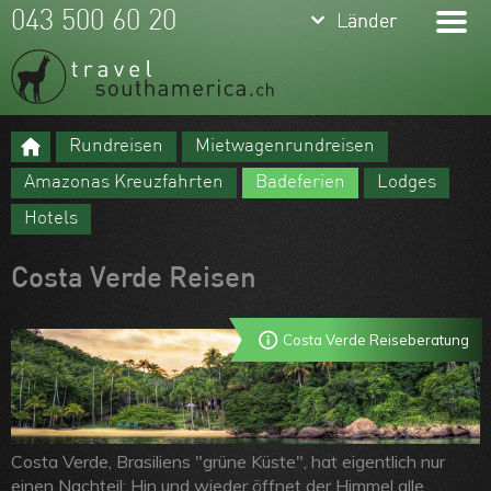
keyboard_arrow_down
keyboard_arrow_down
043 500 60 20
Länder
Länder
Brasilien
Argentinien
Rundreisen
Mietwagenrundreisen
Chile
Meine Favoriten
Amazonas Kreuzfahrten
Badeferien
Lodges
Peru
Team
Hotels
Ecuador
Über uns
Costa Verde Reisen
Kolumbien
Feedbacks
Bolivien
Kontakt
Costa Verde Reiseberatung
Uruguay
ARVB
Paraguay
Guyanas
Costa Verde, Brasiliens "grüne Küste", hat eigentlich nur
einen Nachteil: Hin und wieder öffnet der Himmel alle