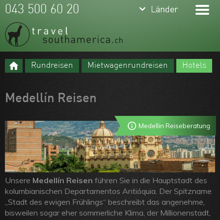
keyboard_arrow_down
keyboard_arrow_down
043 500 60 20
Länder
Länder
Brasilien
Argentinien
Rundreisen
Mietwagenrundreisen
Hotels
Chile
Meine Favoriten
Peru
Team
Medellín Reisen
Ecuador
Über uns
Medellin Reiseberatung
Kolumbien
Feedbacks
Bolivien
Kontakt
Uruguay
ARVB
Unsere
Medellín Reisen
führen Sie in die Hauptstadt des
Paraguay
kolumbianischen Departamentos Antióquia. Der Spitzname
„Stadt des ewigen Frühlings“ beschreibt das angenehme,
Guyanas
bisweilen sogar eher sommerliche Klima, der Millionenstadt,