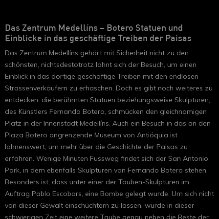
Das Zentrum Medellíns – Botero Statuen und
Einblicke in das geschäftige Treiben der Paisas
Das Zentrum Medellíns gehört mit Sicherheit nicht zu den
schönsten, nichtsdestotrotz lohnt sich der Besuch, um einen
Einblick in das dortige geschäftige Treiben mit den endlosen
Strassenverkäufern zu erhaschen. Doch es gibt noch weiteres zu
entdecken: die berühmten Statuen beziehungsweise Skulpturen,
des Künstlers Fernando Botero, schmücken den gleichnamigen
Platz in der Innenstadt Medellíns. Auch ein Besuch in das an den
Plaza Botero angrenzende Museum von Antióquia ist
lohnenswert, um mehr über die Geschichte der Paisas zu
erfahren. Wenige Minuten Fussweg findet sich der San Antonio
Park, in dem ebenfalls Skulpturen von Fernando Botero stehen.
Besonders ist, dass unter einer der Tauben-Skulpturen im
Auftrag Pablo Escobars, eine Bombe gelegt wurde. Um sich nicht
von dieser Gewalt einschüchtern zu lassen, wurde in dieser
schwierigen Zeit eine weitere Taube genau neben die Reste der