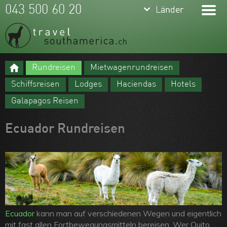
keyboard_arrow_down
keyboard_arrow_down
043 500 60 20
Länder
Länder
Brasilien
Argentinien
Rundreisen
Mietwagenrundreisen
Chile
Meine Favoriten
Schiffsreisen
Lodges
Haciendas
Hotels
Peru
Team
Galapagos Reisen
Ecuador
Über uns
Ecuador Rundreisen
Kolumbien
Feedbacks
Bolivien
Kontakt
Uruguay
ARVB
Paraguay
Guyanas
Ecuador
kann man auf verschiedenen Wegen und eigentlich
mit fast allen Fortbewegungsmitteln bereisen. Wer Quito