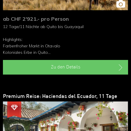
ab CHF 2'921.- pro Person
12 Tage/11 Nächte ab Quito bis Guayaquil
Highlights:
Farbenfroher Markt in Otavalo
Koloniales Erbe in Quito
Legendäre Zugfahrt in Alausi
Herrliche Kathedrale in Cuenca
Zu den Details
Tal der Langlebigen in Vilcabamba
Premium Reise: Haciendas del Ecuador, 11 Tage