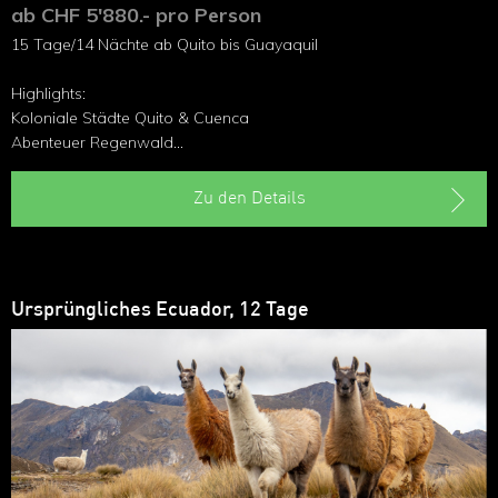
ab CHF 5'880.- pro Person
15 Tage/14 Nächte ab Quito bis Guayaquil
Highlights:
Koloniale Städte Quito & Cuenca
Abenteuer Regenwald
Riesige, schneebedeckte Vulkane
Farbenfrohes Markttreiben
Zu den Details
Ein Meer aus Frailejones
Meisterwerk Teufelsnase
Vom Hochland an die Küste
Ursprüngliches Ecuador, 12 Tage