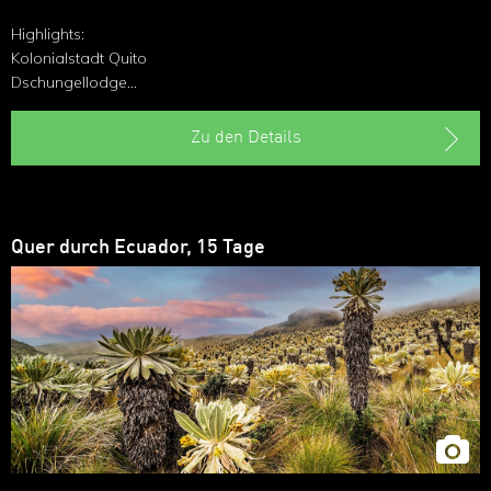
Highlights:
Kolonialstadt Quito
Dschungellodge
Otavalo
Nationalpark Cotopaxi
Zu den Details
Zugsfahrt Teufelsnase
Cuenca
Quer durch Ecuador, 15 Tage