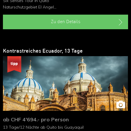
Six Senses Tour in Quito
Naturschutzgebiet El Angel
Aufenthalt in der Hakuna Matata Lodge
Einblick in das Leben der indigenen Gemeinde Inti Sisa
Zu den Details
Wanderung im Cajas-Nationalpark
Kontrastreiches Ecuador, 13 Tage
ab CHF 4'694.- pro Person
13 Tage/12 Nächte ab Quito bis Guayaquil