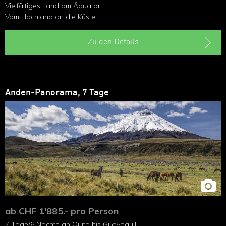
Vielfältiges Land am Äquator
Vom Hochland an die Küste
Vulkane und Lagunen
Kleine Andendörfer
Zu den Details
Koloniale Pracht in Cuenca
Anden-Panorama, 7 Tage
ab CHF 1'885.- pro Person
7 Tage/6 Nächte ab Quito bis Guayaquil