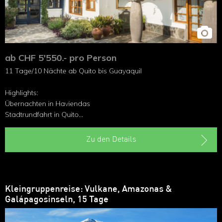
ab CHF 5'550.- pro Person
11 Tage/10 Nächte ab Quito bis Guayaquil
Highlights:
Übernachten in Haviendas
Stadtrundfahrt in Quito
Cotopaxi Nationalpark
Baños, das Tor zum Dschungel
Zu den Details
Chimborazo, der höchste Berg Ecuadors
Andenbahnfahrt über die Teufelsnase
Kleingruppenreise: Vulkane, Amazonas &
Galápagosinseln, 15 Tage