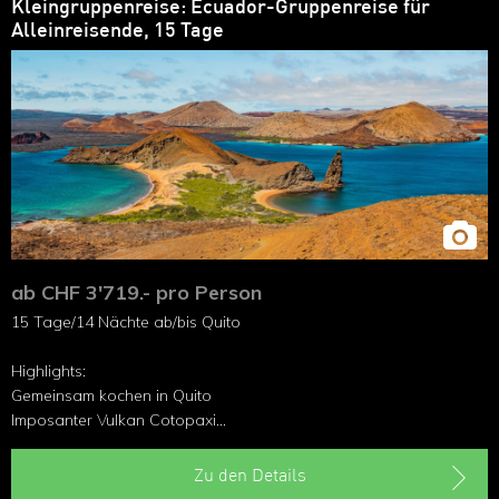
Kleingruppenreise: Ecuador-Gruppenreise für
Alleinreisende, 15 Tage
ab CHF 3'719.- pro Person
15 Tage/14 Nächte ab/bis Quito
Highlights:
Gemeinsam kochen in Quito
Imposanter Vulkan Cotopaxi
Abenteuer in Baños
Dschungelwelt Amazonas
Zu den Details
Erlebnis Galapagos-Inseln