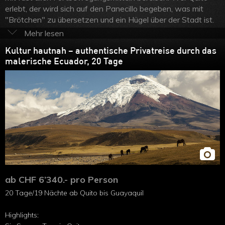
erlebt, der wird sich auf den Panecillo begeben, was mit
"Brötchen" zu übersetzen und ein Hügel über der Stadt ist.
Mit dem Flugzeug geht es in den Dschungel - genauer
gesagt ans Ufer des Rio Nago, wo die Konquistadoren einst
Kultur hautnah – authentische Privatreise durch das
auf der Suche nach dem sagenumwobenen "Goldland"
malerische Ecuador, 20 Tage
scheiterten, weil sie sich im Delta des Flusses nicht zurecht
fanden. Das kann den Besuchern auch heute noch
passieren, denn der Urwald ist hier grösstenteils unberührt.
Ecuador Rundreisen
beinhalten aber auch Fahrten mit
Bussen und Wanderungen ins Reich der grössten und
kleinsten Vögel auf Erden, zum Kondor und zum Anden-
Kolibri. Natürlich lässen sich Rundreisen optimal mit einer
Galapagos Reise
kombinieren. Fragen Sie unsere
Südamerika Spezialisten, wir helfen Ihnen gernen
unverbindlich weiter!
ab CHF 6’340.- pro Person
20 Tage/19 Nächte ab Quito bis Guayaquil
Highlights: