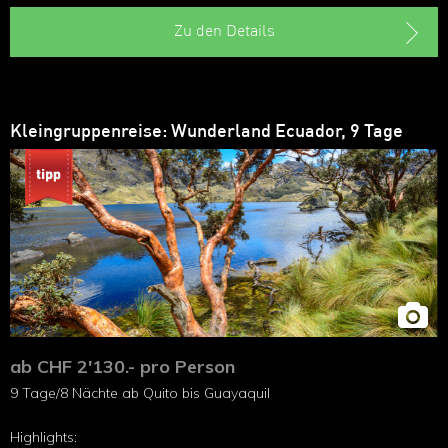
Nationalpark Cotopaxi
Baños
Zu den Details
Zugsfahrt Teufelsnase
Kolonialstadt Cuenca
Kleingruppenreise: Wunderland Ecuador, 9 Tage
ab CHF 2'130.- pro Person
9 Tage/8 Nächte ab Quito bis Guayaquil
Highlights: