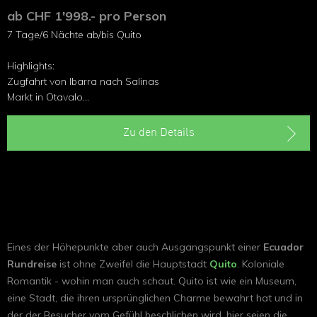
ab CHF 1'998.- pro Person
7 Tage/6 Nächte ab/bis Quito
Highlights:
Zugfahrt von Ibarra nach Salinas
Markt in Otavalo
Kolonialstadt Quito
Nationalpark Cotopaxi
Zu den Details
Papallacta-Thermalquellen
Eines der Höhepunkte aber auch Ausgangspunkt einer
Ecuador
Rundreise
ist ohne Zweifel die Hauptstadt
Quito
. Koloniale
Romantik - wohin man auch schaut. Quito ist wie ein Museum,
eine Stadt, die ihren ursprünglichen Charme bewahrt hat und in
der der Besucher vom Gefühl beschlichen wird, hier seien die