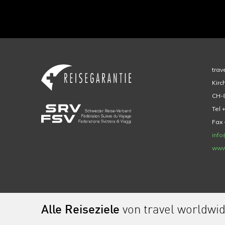
trav
Kirc
CH-8
Tel 
Fax 
info
www
Alle Reiseziele
von travel worldwi