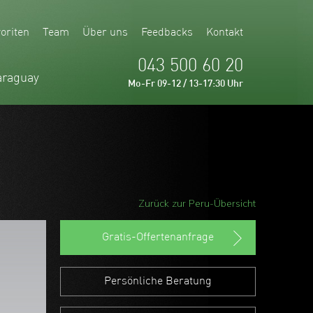
oriten
Team
Über uns
Feedbacks
Kontakt
043 500 60 20
araguay
Mo-Fr 09-12 / 13-17:30 Uhr
Zurück zur Peru-Übersicht
Gratis-Offertenanfrage
Persönliche Beratung