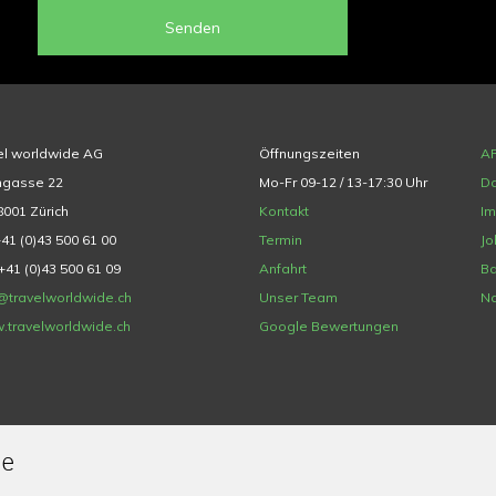
Senden
el worldwide AG
Öffnungszeiten
A
hgasse 22
Mo-Fr 09-12 / 13-17:30 Uhr
Da
001 Zürich
Kontakt
I
+41 (0)43 500 61 00
Termin
Jo
+41 (0)43 500 61 09
Anfahrt
Ba
@travelworldwide.ch
Unser Team
Na
.travelworldwide.ch
Google Bewertungen
de